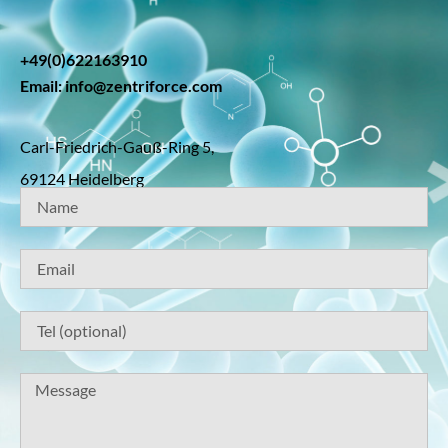
+49(0)622163910
Email: info@zentriforce.com
Carl-Friedrich-Gauß-Ring 5,
69124 Heidelberg